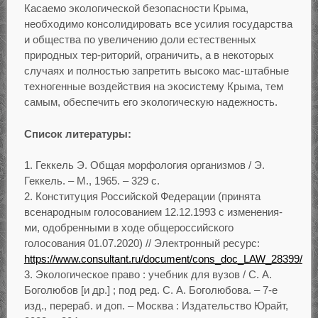
Касаемо экологической безопасности Крыма,
необходимо консолидировать все усилия государства
и общества по увеличению доли естественных
природных тер-риторий, ограничить, а в некоторых
случаях и полностью запретить высоко мас-штабные
техногенные воздействия на экосистему Крыма, тем
самым, обеспечить его экологическую надежность.
Список литературы:
Геккель Э. Общая морфология организмов / Э.
Геккель. – М., 1965. – 329 с.
Конституция Российской Федерации (принята
всенародным голосованием 12.12.1993 с изменения-
ми, одобренными в ходе общероссийского
голосования 01.07.2020) // Электронный ресурс:
https://www.consultant.ru/document/cons_doc_LAW_28399/
Экологическое право : учебник для вузов / С. А.
Боголюбов [и др.] ; под ред. С. А. Боголюбова. – 7-е
изд., перераб. и доп. – Москва : Издательство Юрайт,