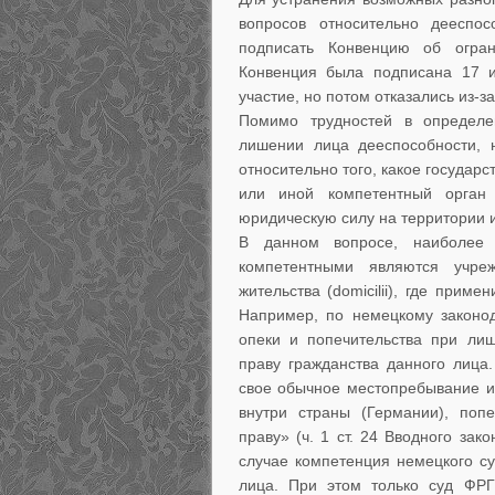
вопросов относительно дееспо
подписать Конвенцию об огран
Конвенция была подписана 17 и
участие, но потом отказались из-з
Помимо трудностей в определе
лишении лица дееспособности, 
относительно того, какое государс
или иной компетентный орган
юридическую силу на территории и
В данном вопросе, наиболее 
компетентными являются учре
жительства (domicilii), где приме
Например, по немецкому законод
опеки и попечительства при ли
праву гражданства данного лица.
свое обычное местопребывание ил
внутри страны (Германии), поп
праву» (ч. 1 ст. 24 Вводного за
случае компетенция немецкого су
лица. При этом только суд ФР