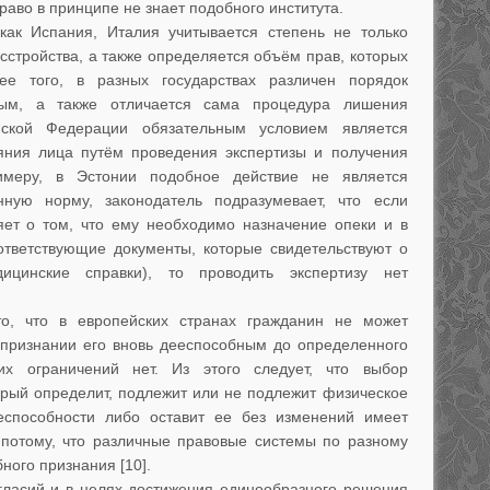
аво в принципе не знает подобного института.
 как Испания, Италия учитывается степень не только
асстройства, а также определяется объём прав, которых
е того, в разных государствах различен порядок
ым, а также отличается сама процедура лишения
йской Федерации обязательным условием является
ояния лица путём проведения экспертизы и получения
римеру, в Эстонии подобное действие не является
нную норму, законодатель подразумевает, что если
яет о том, что ему необходимо назначение опеки и в
ответствующие документы, которые свидетельствуют о
ицинские справки), то проводить экспертизу нет
то, что в европейских странах гражданин не может
 признании его вновь дееспособным до определенного
их ограничений нет. Из этого следует, что выбор
орый определит, подлежит или не подлежит физическое
способности либо оставит ее без изменений имеет
потому, что различные правовые системы по разному
ного признания [10].
гласий и в целях достижения единообразного решения