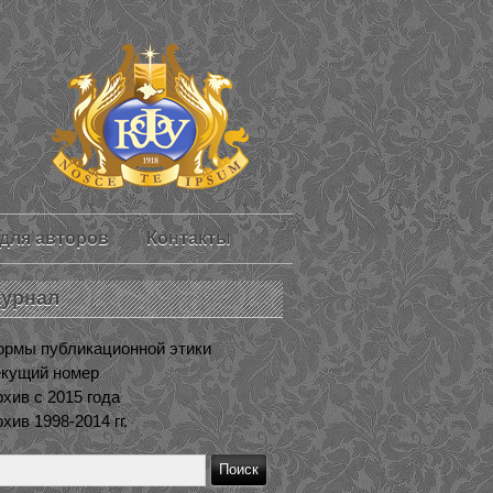
для авторов
Контакты
урнал
ормы публикационной этики
екущий номер
хив с 2015 года
хив 1998-2014 гг.