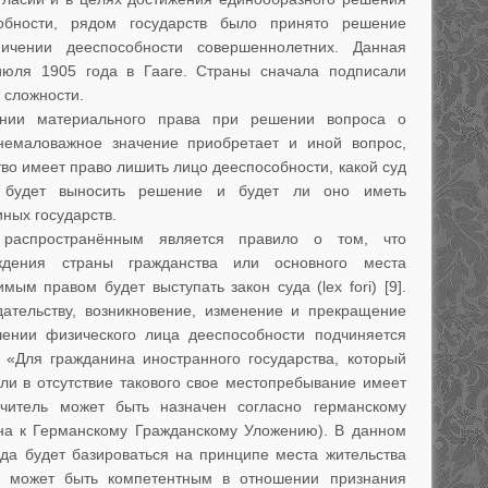
собности, рядом государств было принято решение
ичении дееспособности совершеннолетних. Данная
юля 1905 года в Гааге. Страны сначала подписали
а сложности.
нии материального права при решении вопроса о
немаловажное значение приобретает и иной вопрос,
тво имеет право лишить лицо дееспособности, какой суд
 будет выносить решение и будет ли оно иметь
ных государств.
распространённым является правило о том, что
ждения страны гражданства или основного места
нимым правом будет выступать закон суда (lex fori) [9].
ательству, возникновение, изменение и прекращение
шении физического лица дееспособности подчиняется
 «Для гражданина иностранного государства, который
и в отсутствие такового свое местопребывание имеет
ечитель может быть назначен согласно германскому
кона к Германскому Гражданскому Уложению). В данном
да будет базироваться на принципе места жительства
Г может быть компетентным в отношении признания