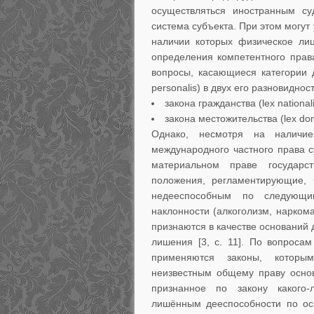
осуществляться иностранным су
система субъекта. При этом могут 
наличии которых физическое ли
определения компетентного прав
вопросы, касающиеся категории 
personalis) в двух его разновидност
закона гражданства (lex nationalis
закона местожительства (lex domic
Однако, несмотря на наличи
международного частного права 
материальном праве государс
положения, регламентирующие,
недееспособным по следующим 
наклонности (алкоголизм, наркома
признаются в качестве оснований 
лишения [3, с. 11]. По вопроса
применяются законы, которы
неизвестным общему праву осно
признанное по закону какого-
лишённым дееспособности по осн