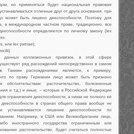
дом, но применяться будет национальная правовая
устанавливаться отличные друг от друга основания, при
цо может быть лишено дееспособности. Поэтому для
а, в международном частном праве, традиционно, все
дееспособности определяются по личному закону (lex
ях:
, или lex patriae);
ilii).
е данных коллизионных привязок, в этой сфере
существует ряд расхождений непосредственно в самом
тв. Такими расхождениями являются, к примеру,
 что по праву Германии лицо может быть признано
обстоятельствам: расточительство, болезненные
ния и т.д.) и иные, – которые в Российской Федерации
для ограничения дееспособности, а никак не полного её
м дееспособности в странах общего права вообще не
ми устанавливается лишение дееспособности по
ваниям. Например, в США или Великобритании лицо,
либо иностранного государства ограниченным или
ованию расточительство, будет считаться полностью