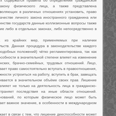
ых содержатся правила об определении гражданской
акону физического лица, а также представлена
зволяющих в различных отношениях установить, право
качестве личного закона иностранного гражданина или
шинстве государств данные коллизионные вопросы также
ие либо в отдельных законах, либо непосредственно в
на из крайних мер, применяемых при наличии
льств. Данная процедура в законодательстве каждого
подобных положений) чётко регламентирована, так как
собности в значительной степени влияет на изменение
нских, брачно-семейных, трудовых отношений. Лицо,
вает право самостоятельно вступать в правоотношения,
ности устроиться на работу, вступить в брак, завещать
чивается в значительном объёме своих прав. Лишение
влияет не только на деятельность лица в гражданско-
траняет последствия на иные области отношений.
снований, по которым физическое лицо может быть
ает важное значение, в особенности в международном
кает в связи с тем, что лишение дееспособности может