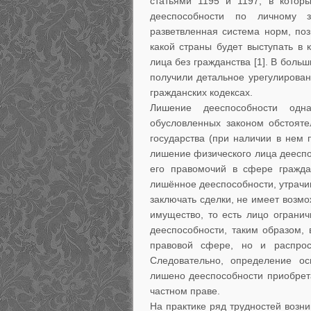
статьями 1195 и 1197, в котор
дееспособности по личному з
разветвленная система норм, по
какой страны будет выступать в 
лица без гражданства [1]. В боль
получили детальное урегулирован
гражданских кодексах.
Лишение дееспособности од
обусловленных законом обстояте
государства (при наличии в нем 
лишение физического лица дееспо
его правомочий в сфере гражда
лишённое дееспособности, утрачи
заключать сделки, не имеет возмож
имущество, то есть лицо ограни
дееспособности, таким образом, 
правовой сфере, но и распрос
Следовательно, определение о
лишено дееспособности приобрет
частном праве.
На практике ряд трудностей возни