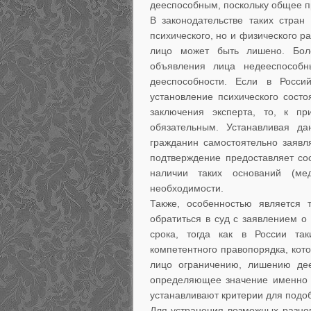
дееспособным, поскольку общее пр
В законодательстве таких стран
психического, но и физического р
лицо может быть лишено. Боле
объявления лица недееспособн
дееспособности. Если в Росси
установление психического сост
заключения эксперта, то, к п
обязательным. Устанавливая да
гражданин самостоятельно заявл
подтверждение предоставляет со
наличии таких оснований (мед
необходимости.
Также, особенностью является 
обратиться в суд с заявлением о
срока, тогда как в России так
компетентного правопорядка, кот
лицо ограничению, лишению дее
определяющее значение именно 
устанавливают критерии для подоб
Для устранения возможных разно