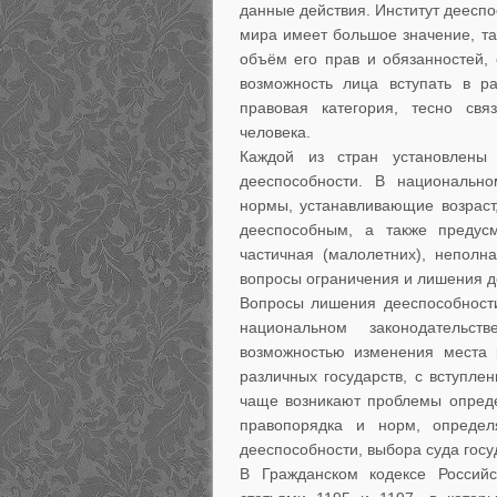
данные действия. Институт деесп
мира имеет большое значение, так
объём его прав и обязанностей, 
возможность лица вступать в р
правовая категория, тесно св
человека.
Каждой из стран установлены 
дееспособности. В национально
нормы, устанавливающие возраст
дееспособным, а также предусм
частичная (малолетних), неполн
вопросы ограничения и лишения д
Вопросы лишения дееспособности
национальном законодательс
возможностью изменения места 
различных государств, с вступл
чаще возникают проблемы опреде
правопорядка и норм, опреде
дееспособности, выбора суда госу
В Гражданском кодексе Россий