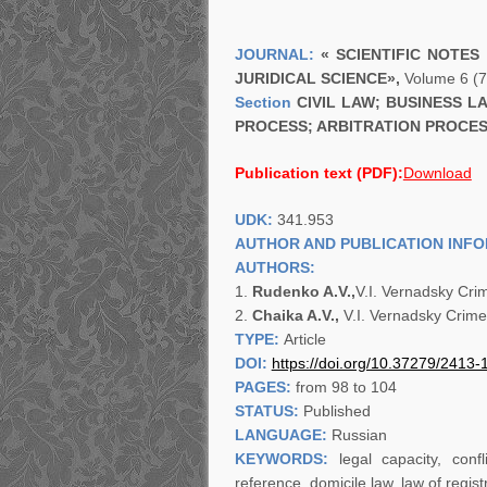
JOURNAL:
«
SCIENTIFIC NOTES 
JURIDICAL SCIENCE
»,
Volume 6 (
Section
CIVIL LAW; BUSINESS L
PROCESS; ARBITRATION PROCES
Publication text (PDF):
Download
UDK:
341.953
AUTHOR AND PUBLICATION INF
AUTHORS:
Rudenko A.V.,
V.I. Vernadsky Cri
Chaika A.V.,
V.I. Vernadsky Crime
TYPE:
Article
DOI:
https://doi.org/
10.37279/2413-
PAGES:
from 98 to 104
STATUS:
Published
LANGUAGE:
Russian
KEYWORDS:
legal capacity, conf
reference, domicile law, law of regis