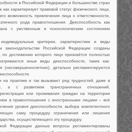
особности в Российской Федерации и большинстве стран
 как характеризует правовой статус физического лица,
его возможность привлечения лица к ответственности,
азличного рода правоотношения. Дееспособность как
язана с умственным и психологическим состоянием
индивидуальные критерии, характеристики и виды
м законодательстве Российской Федерации созданы
, по достижению которого лицо признаётся полностью
атриваются иные виды дееспособности, такие как:
ая (несовершеннолетних), детально регламентируются
ееспособности.
 на практике и так вызывают ряд трудностей, даже в
тве, а с развитием трансграничных отношений,
регистрации или проживания граждан на территории
ением в правоотношения с иностранными лицами – всё
ления уровня дееспособности, выбора компетентного
ляющих саму процедуру ограничения или лишения
дарства, осуществляющего эту процедуру.
ской Федерации данные вопросы регламентированы