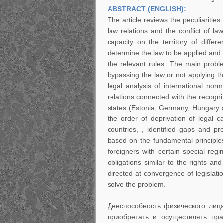
ABSTRACT (ENGLISH):
The article reviews the peculiarities 
law relations and the conflict of la
capacity on the territory of differ
determine the law to be applied and th
the relevant rules. The main probl
bypassing the law or not applying th
legal analysis of international norm
relations connected with the recogniti
states (Estonia, Germany, Hungary 
the order of deprivation of legal c
countries, , identified gaps and p
based on the fundamental principles 
foreigners with certain special re
obligations similar to the rights an
directed at convergence of legislat
solve the problem.
Дееспособность физического лиц
приобретать и осуществлять пра