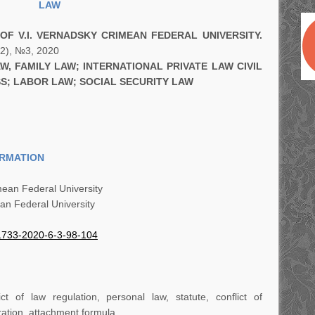
LAW
OF V.I. VERNADSKY CRIMEAN FEDERAL UNIVERSITY.
72), №3, 2020
AW, FAMILY LAW; INTERNATIONAL PRIVATE LAW CIVIL
S; LABOR LAW; SOCIAL SECURITY LAW
ORMATION
mean Federal University
an Federal University
1733-2020-6-3-98-104
lict of law regulation, personal law, statute, conflict of
tration, attachment formula