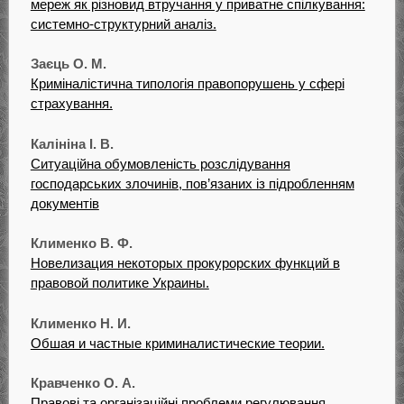
мереж як різновид втручання у приватне спілкування:
системно-структурний аналіз.
Заєць О. М.
Криміналістична типологія правопорушень у сфері
страхування.
Калініна І. В.
Ситуаційна обумовленість розслідування
господарських злочинів, пов’язаних із підробленням
документів
Клименко В. Ф.
Новелизация некоторых прокурорских функций в
правовой политике Украины.
Клименко Н. И.
Обшая и частные криминалистические теории.
Кравченко О. А.
Правові та організаційні проблеми регулювання