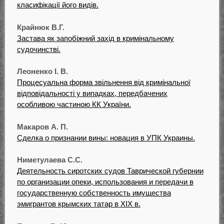
класифікації його видів.
Крайнюк В.Г.
Застава як запобіжний захід в кримінальному
судочинстві.
Леоненко І. В.
Процесуальна форма звільнення від кримінальної
відповідальності у випадках, передбачених
особливою частиною КК України.
Макаров А. П.
Сделка о признании вины: новация в УПК Украины.
Ниметулаева С.С.
Деятельность сиротских судов Таврической губернии
по организации опеки, использования и передачи в
государственную собственность имущества
эмигрантов крымских татар в XIX в.