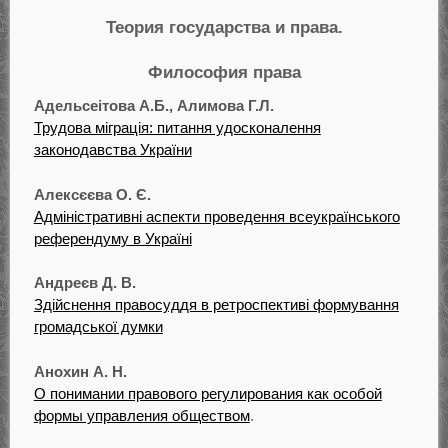
Теория государства и права.
Философия права
Адельсеітова А.Б., Алимова Г.Л.
Трудова міграція: питання удосконалення
законодавства України
Алексєєва О. Є.
Адміністративні аспекти проведення всеукраїнського
референдуму в Україні
Андреєв Д. В.
Здійснення правосуддя в ретроспективі формування
громадської думки
Анохин А. Н.
О понимании правового регулирования как особой
формы управления обществом
.