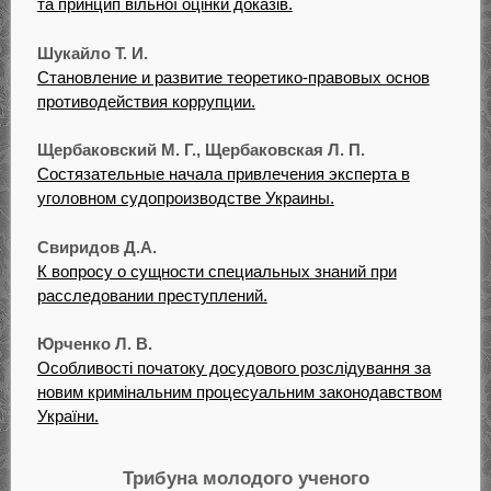
та принцип вільної оцінки доказів.
Шукайло Т. И.
Становление и развитие теоретико-правовых основ
противодействия коррупции.
Щербаковский М. Г., Щербаковская Л. П.
Состязательные начала привлечения эксперта в
уголовном судопроизводстве Украины.
Свиридов Д.А.
К вопросу о сущности специальных знаний при
расследовании преступлений.
Юрченко Л. В.
Особливості початоку досудового розслідування за
новим кримінальним процесуальним законодавством
України.
Трибуна молодого ученого