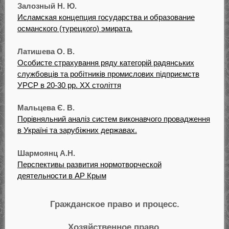
Залозный Н. Ю.
Исламская концепция государства и образование
османского (турецкого) эмирата.
Латишева О. В.
Особисте страхування ряду категорій радянських
службовців та робітників промислових підприємств
УРСР в 20-30 рр. ХХ століття
Мальцева Є. В.
Порівняльний аналіз систем виконавчого провадження
в Україні та зарубіжних державах.
Шармоянц А.Н.
Перспективы развития нормотворческой
деятельности в АР Крым
Гражданское право и процесс.
Хозяйственное право.