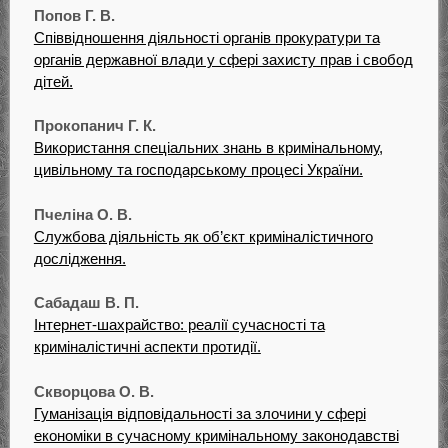
Попов Г. В.
Співвідношення діяльності органів прокуратури та
органів державної влади у сфері захисту прав і свобод
дітей.
Прокопанич Г. К.
Використання спеціальних знань в кримінальному,
цивільному та господарському процесі України.
Пчеліна О. В.
Службова діяльність як об’єкт криміналістичного
дослідження.
Сабадаш В. П.
Інтернет-шахрайство: реалії сучасності та
криміналістичні аспекти протидії.
Скворцова О. В.
Гуманізація відповідальності за злочини у сфері
економіки в сучасному кримінальному законодавстві