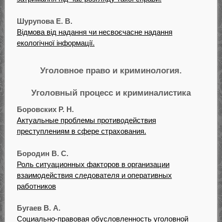
Шурупова Е. В.
Відмова від надання чи несвоєчасне надання
екологічної інформації.
Уголовное право и криминология.
Уголовный процесс и криминалистика
Боровских Р. Н.
Актуальные проблемы противодействия
преступлениям в сфере страхования.
Бородин В. С.
Роль ситуационных факторов в организации
взаимодействия следователя и оперативных
работников
Бугаев В. А.
Социально-правовая обусловленность уголовной