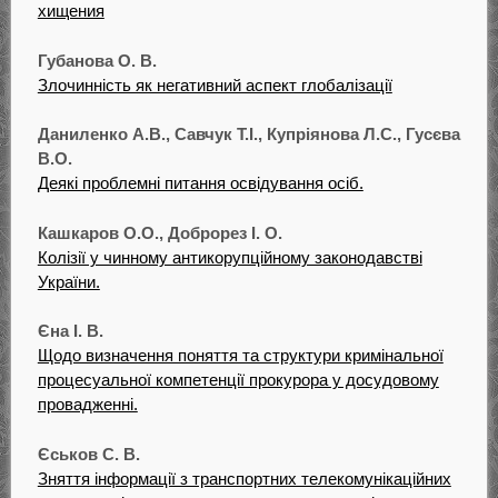
хищения
Губанова О. В.
Злочинність як негативний аспект глобалізації
Даниленко А.В., Савчук Т.І., Купріянова Л.С., Гусєва
В.О.
Деякі проблемні питання освідування осіб.
Кашкаров О.О., Доброрез І. О.
Колізії у чинному антикорупційному законодавстві
України.
Єна І. В.
Щодо визначення поняття та структури кримінальної
процесуальної компетенції прокурора у досудовому
провадженні.
Єськов С. В.
Зняття інформації з транспортних телекомунікаційних