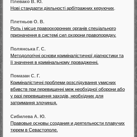
Плевако В. Ю.
Нові стандарти діяльності арбітражних керуючих
.
Плетньов О. В.
Роль і місце правоохоронних органів спеціального
призначення в системі сил охорони правопорядку.
Полянська Г. С.
Методологічні основи криміналістичної діагностики та
її значення в кримінальному провадженні.
Помазан С. Г.
Криміналістичні проблеми розслідування умисних
вбивств при перевищенні меж необхідної оборони або
у разі перевищення заходів, необхідних для
затримання злочинця.
Сибилева А. Ю.
Правовые основы создания и деятельности плавучих
тюрем в Севастополе.