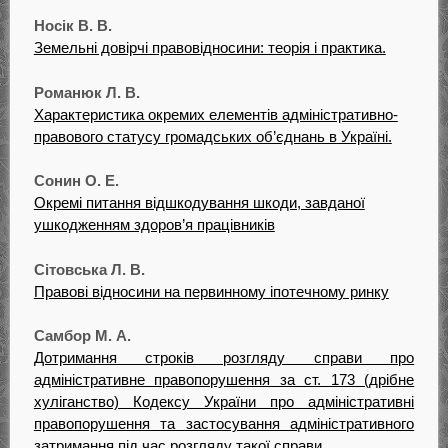
Носік В. В.
Земельні довірчі правовідносини: теорія і практика.
Романюк Л. В.
Характеристика окремих елементів адміністративно-
правового статусу громадських об’єднань в Україні.
Сонин О. Е.
Окремі питання відшкодування шкоди, завданої
ушкодженням здоров’я працівників
Сітовська Л. В.
Правові відносини на первинному іпотечному ринку
Самбор М. А.
Дотримання строків розгляду справи про
адміністративне правопорушення за ст. 173 (дрібне
хуліганство) Кодексу України про адміністративні
правопорушення та застосування адміністративного
затримання під час розгляду такої справи.