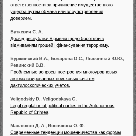
ответственности за причинение имущественного
ущерба путём обмана или злоупотребления
доверием.
Буткевич С. А.
Досвід республіки Вірменія щодо боротьби з
відмиванням грошей і фінансування тероризму.
Буржинский В.А., Бочарова О.С., Лысянный Ю.Ю.,
Ревинский В.В.
Проблемные вопросы построения многоуровневых
автоматизированных поисковых систем
дактилоскопических учетов.
Veligodskiy D., Veligodskaya G.
Legal regulation of political parties in the Autonomous
Republic of Crimea
Маслюков Д. А., Воспякова О. Ф.
Современные тенденции мошенничества как формы