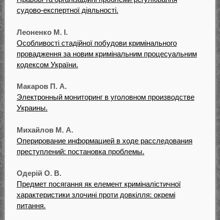
судово-експертної діяльності.
Леоненко М. І.
Особливості стадійної побудови кримінального
провадження за новим кримінальним процесуальним
кодексом України.
Макаров П. А.
Электронный мониторинг в уголовном производстве
Украины.
Михайлов М. А.
Оперирование информацией в ходе расследования
преступлений: постановка проблемы.
Одерій О. В.
Предмет посягання як елемент криміналістичної
характеристики злочині проти довкілля: окремі
питання.