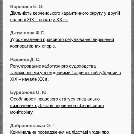
Воронина Е. О.
Діяльність керченського карантинного округу у другій
половні ХІХ – початку ХХ ст.
Джемілова Ф.С.
Удосконалення правового регулювання вирішення
корпоративних спорів.
Радайде Д. С.
Регулирование каботажного судоходства
таможенными учреждениями Таврической губернии в
ХIХ – начале ХХ в.
Бурдонова О. Ю.
Особливості правового статусу спеціально
визначених суб’єктів первинного фінансового
моніторінгу.
Добровольская О. Г.
Кримінальне провадження на підставі угоди про