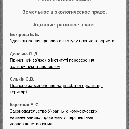
Земельное и экологическое право.
Административное право.
Бекірова Е. Е.
Удосконалення правового статусу повних товариств
Донська Л. Д.
Причинний зв’язок в інституті перевезення
залізничним транспортом
Єлькін С.В.
Правове забезпечення ладшафтної організації
території
Каретник Е. С.
Законодательство Украины о коммерческих
наименованиях: проблемы и перспективы
усовершенствования