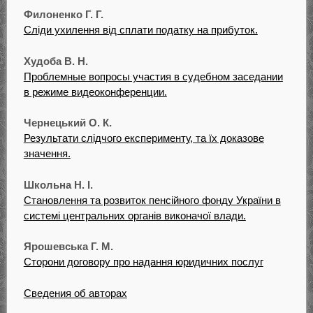
Филоненко Г. Г.
Сліди ухилення від сплати податку на прибуток.
Худоба В. Н.
Проблемные вопросы участия в судебном заседании
в режиме видеоконференции.
Чернецький О. К.
Результати слідчого експерименту, та їх доказове
значення.
Школьна Н. І.
Становлення та розвиток пенсійного фонду України в
системі центральних органів виконачої влади.
Ярошевська Г. М.
Сторони договору про надання юридичних послуг
Сведения об авторах