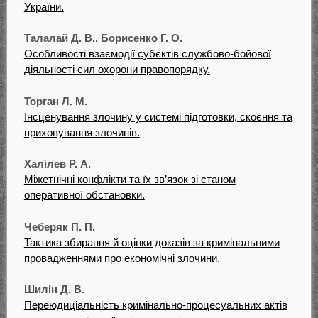
України.
Талалай Д. В., Борисенко Г. О.
Особливості взаємодії субєктів службово-бойової
діяльності сил охорони правопорядку.
Торган Л. М.
Інсценування злочину у системі підготовки, скоєння та
приховування злочинів.
Халілев Р. А.
Міжетнічні конфлікти та їх зв’язок зі станом
оперативної обстановки.
Чеберяк П. П.
Тактика збирання й оцінки доказів за кримінальними
провадженнями про економічні злочини.
Шилін Д. В.
Переюдиціальність кримінально-процесуальних актів